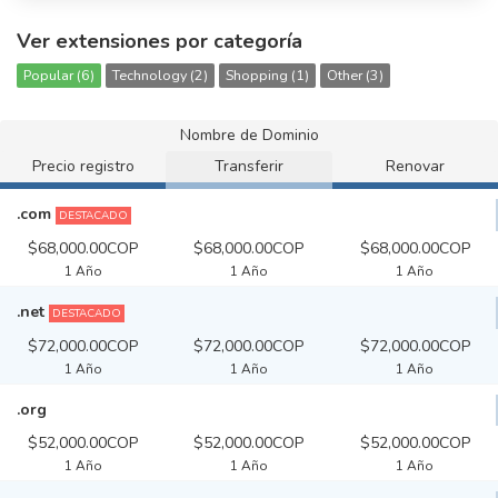
Ver extensiones por categoría
Popular (6)
Technology (2)
Shopping (1)
Other (3)
Nombre de Dominio
Precio registro
Transferir
Renovar
.com
DESTACADO
$68,000.00COP
$68,000.00COP
$68,000.00COP
1 Año
1 Año
1 Año
.net
DESTACADO
$72,000.00COP
$72,000.00COP
$72,000.00COP
1 Año
1 Año
1 Año
.org
$52,000.00COP
$52,000.00COP
$52,000.00COP
1 Año
1 Año
1 Año